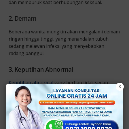
dan memburuk saat berhubungan seksual.
2. Demam
Beberapa wanita mungkin akan mengalami demam
ringan hingga tinggi, yang menandalan tubuh
sedang melawan infeksi yang menyebabkan
radang panggul.
3. Keputihan Abnormal
Keputihan abnormal
yang berbau tidak sedap,
X
berwarna kuning atau hijau, dan disertai gatal-
gatal bisa menjadi tanda adanya infeksi pada organ
reproduksi.
4. Perdarahan di Luar Siklus Menstruasi