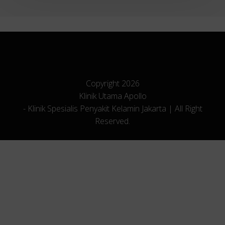
Copyright 2026
Klinik Utama Apollo
- Klinik Spesialis Penyakit Kelamin Jakarta | All Right
Reserved.
Chat Dokter