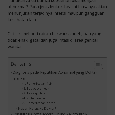
Tahukah Anda bahwa keputihan bisa menjadi
abnormal? Pada jenis leukorrhea ini biasanya akian
menunjukan terjadinya infeksi maupun gangguan
kesehatan lain.
Ciri-ciri meliputi cairan berwarna aneh, bau yang
tidak enak, gatal dan juga iritasi di area genital
wanita.
Daftar Isi
Diagnosis pada Keputihan Abnormal yang Dokter
Jalankan
1. Pemeriksaan fisik
2. Tes pap smear
3. Tes keputihan
4. Kultur bakteri
5. Pemeriksaan darah
Kapan Harus ke Dokter?
Konsultasi Gratis secara Online 24 Jam Klinik