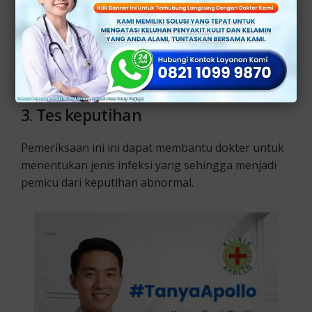
2.
Tes pap smear
Tes ini dilakukan untuk memeriksa sel-sel di
serviks dan mengidentifikasi adanya perubahan
sel-sel yang bisa juga menjadi kanker.
3.
Tes keputihan
Pemeriksaan ini ini dapat membantu dokter untuk
menentukan jenis infeksi yang sehingga menjadi
pemicu dari keputihan abnormal.