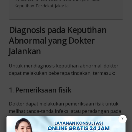
Keputihan Terdekat Jakarta
Diagnosis pada Keputihan
Abnormal yang Dokter
Jalankan
Untuk mendiagnosis keputihan abnormal, dokter
dapat melakukan beberapa tindakan, termasuk:
1.
Pemeriksaan fisik
Dokter dapat melakukan pemeriksaan fisik untuk
melihat tanda-tanda infeksi atau peradangan pada
daerah vagina dan juga serviks.
X