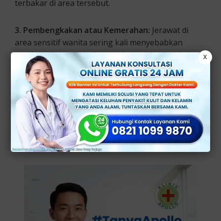
terbakar di area tersebut.
3. Pembengkakan atau Kemerahan:
Jerawat di
area sensitif wanita sering kali menyebabkan
pembengkakan atau kemerahan pada area
X
sekitarnya.
Hati-hati, jika Anda mungkin mencurigai adanya
jerawat di area vagina yang tidak biasa maka
pastikan untuk sesegera mungkin melakukan
konsultasi dokter profesional
Klinik Utama Sentosa
Jakarta
guna diagnosa akuratnya.