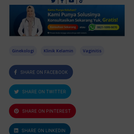
|
|
|
Ginekologi
Klinik Kelamin
Vaginitis
SHARE ON FACEBOOK
SHARE ON TWITTER
SHARE ON PINTEREST
SHARE ON LINKEDIN