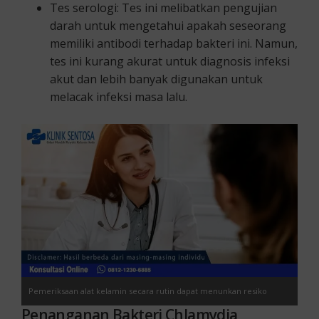
Tes serologi: Tes ini melibatkan pengujian
darah untuk mengetahui apakah seseorang
memiliki antibodi terhadap bakteri ini. Namun,
tes ini kurang akurat untuk diagnosis infeksi
akut dan lebih banyak digunakan untuk
melacak infeksi masa lalu.
Pemeriksaan alat kelamin secara rutin dapat menunkan resiko
Penanganan Bakteri Chlamydia
tertularnya bakteri Klamidia.