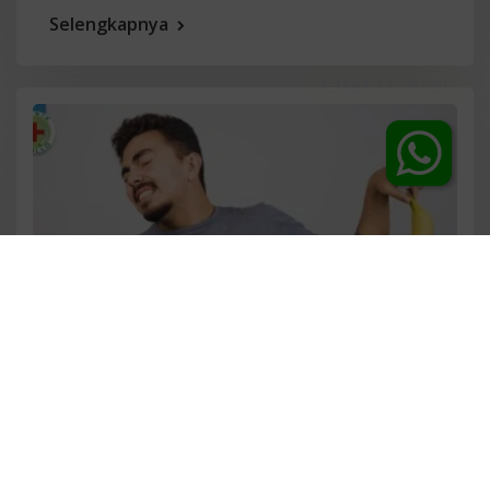
Selengkapnya
Juli 19, 2026
Rara
Gejala Penis Keluar Nanah: