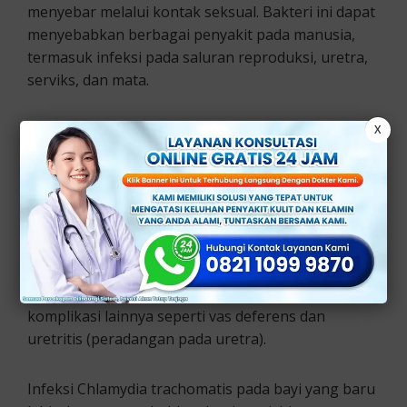
menyebar melalui kontak seksual. Bakteri ini dapat
menyebabkan berbagai penyakit pada manusia,
termasuk infeksi pada saluran reproduksi, uretra,
serviks, dan mata.
Pada wanita, infeksi bakteri ini dapat menyebabkan
X
infeksi saluran reproduksi. Infeksi ini dapat
mengakibatkan kemandulan atau kehamilan
ektopik (hamil di luar rahim).
Pada pria, infeksi ini dapat menyebabkan
epididimitis atau peradangan pada epididimis. Yaitu
saluran yang menghubungkan testis. Juga
komplikasi lainnya seperti vas deferens dan
uretritis (peradangan pada uretra).
Infeksi Chlamydia trachomatis pada bayi yang baru