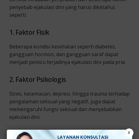
penyebab ejakulasi dini yang harus diketahui,
seperti:
1. Faktor Fisik
Beberapa kondisi kesehatan seperti diabetes,
gangguan hormon, dan gangguan saraf dapat
menjadi pemicu terjadinya ejakulasi dini pada pria.
2. Faktor Psikologis
Stres, kecemasan, depresi, hingga trauma terhadap
pengalaman seksual yang negatif, juga dapat
memengaruhi fungsi seksual dan menyebabkan
ejakulasi dini.
X