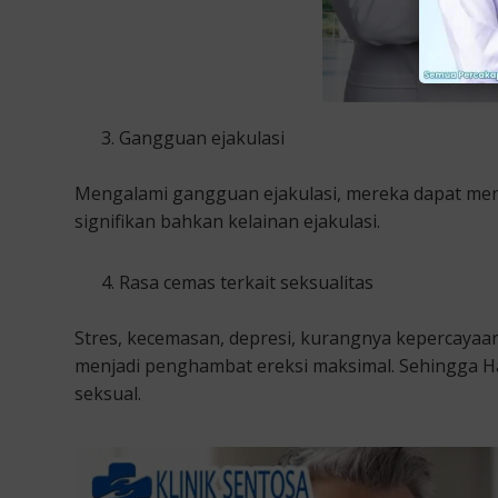
Gangguan ejakulasi
Mengalami gangguan ejakulasi, mereka dapat meng
signifikan bahkan kelainan ejakulasi.
Rasa cemas terkait seksualitas
Stres, kecemasan, depresi, kurangnya kepercayaan
menjadi penghambat ereksi maksimal. Sehingga 
seksual.