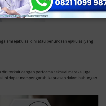
alami ejakulasi dini atau penundaan ejakulasi yang
 diri terkait dengan performa seksual mereka juga
Hal ini dapat mempengaruhi kepuasan dalam hubungan