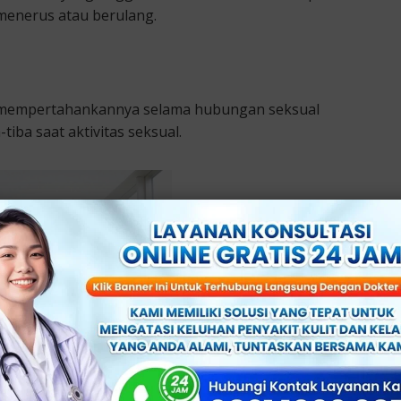
-menerus atau berulang.
au mempertahankannya selama hubungan seksual
iba saat aktivitas seksual.