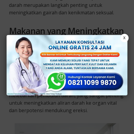
darah merupakan langkah penting untuk
meningkatkan gairah dan kenikmatan seksual.
Makanan yang Meningkatkan
X
Aliran Darah & Gairah Seksual
Beberapa makanan yang terkenal memiliki
manfaat untuk meningkatkan aliran darah dan
gairah seksual, antara lain:
1. Semangka
– Buah ini dapat membantu
melebarkan pembuluh darah, yang sangat penting
untuk meningkatkan aliran darah ke organ vital
dan berpotensi mendukung ereksi.