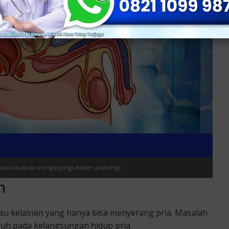
asi bila anda mengunjungi dokter andrologi.
n
au kelainan yang hanya bisa menyerang pria. Masalah
ruh pada kelangsungan hidup pria.