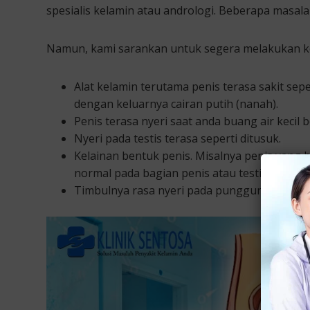
spesialis kelamin atau andrologi. Beberapa masalah
Namun, kami sarankan untuk segera melakukan ko
Alat kelamin terutama penis terasa sakit sepe
dengan keluarnya cairan putih (nanah).
Penis terasa nyeri saat anda buang air kecil
Nyeri pada testis terasa seperti ditusuk.
Kelainan bentuk penis. Misalnya penis yang 
normal pada bagian penis atau testis.
Timbulnya rasa nyeri pada punggung bagian 