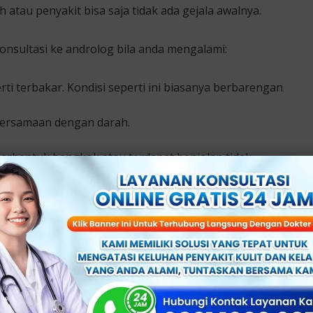
 atau penyakit bisa saja tidak ada gejala awalnya.
nsultasi ke androlog bila anda mengalami:
rti terbakar. Kondisi seperti ini biasanya berbarengan
 bersamaan dengan darah.
berbentuk bengkok atau terdapat benjolan tidak
bawah, panggul atau sekitar area kelamin.