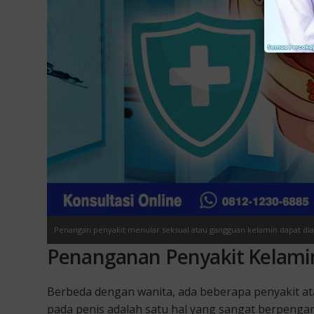
Penangan penyakit menular seksual atau gangguan kelamin dapat diat
Penanganan Penyakit Kelami
Berbeda dengan wanita, ada beberapa penyakit at
pada penis adalah satu hal yang sangat berpenga