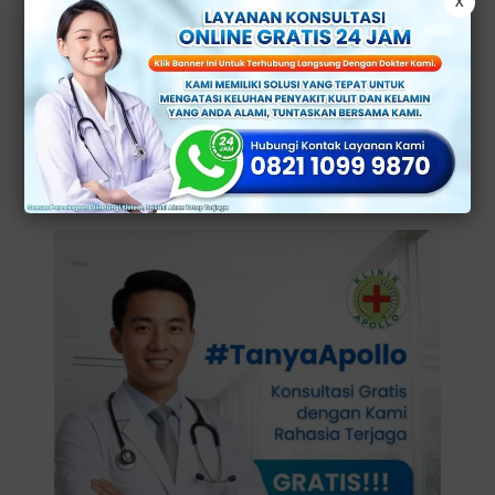
X
menyebabkan
keputihan
.
Akan tetapi, infeksi virus ini sangat rentan bagi
seseorang yang berkontak langsung dengan
penderita herpes. Baik melalui hubungan seksual
tanpa pengaman, bergonta-ganti mainan sex,
serta berciuman.