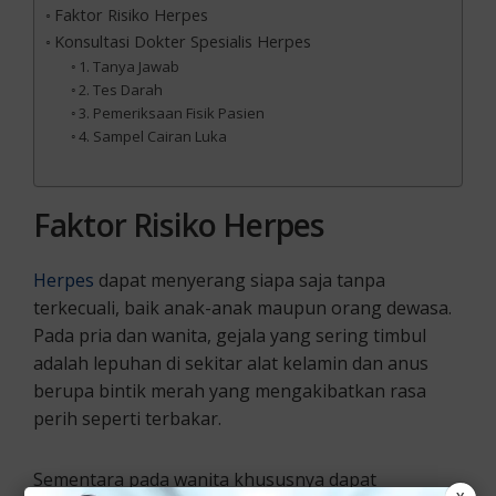
Faktor Risiko Herpes
Konsultasi Dokter Spesialis Herpes
1. Tanya Jawab
2. Tes Darah
3. Pemeriksaan Fisik Pasien
4. Sampel Cairan Luka
Faktor Risiko Herpes
Herpes
dapat menyerang siapa saja tanpa
terkecuali, baik anak-anak maupun orang dewasa.
Pada pria dan wanita, gejala yang sering timbul
adalah lepuhan di sekitar alat kelamin dan anus
berupa bintik merah yang mengakibatkan rasa
perih seperti terbakar.
Sementara pada wanita khususnya dapat