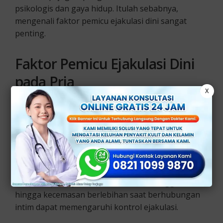
psikologis dan gaya hidup. Itulah sebabnya,
mengenali faktor pemicu ejakulasi dini sangat
penting.
Faktor Pemicu Ejakulasi Dini
pada Pria
X
Ada beberapa faktor pemicu ejakulasi dini pada
pria yang sering kali diabaikan. Berikut di
antaranya:
1. Stres dan Kecemasan
Tekanan pekerjaan, masalah rumah tangga,
hingga kecemasan berlebihan saat berhubungan
intim dapat memengaruhi kontrol ejakulasi.