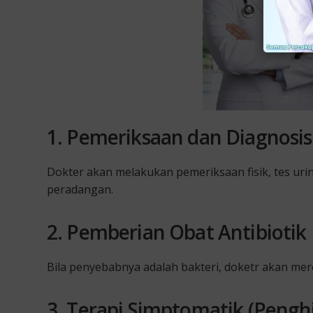
1. Pemeriksaan dan Diagnosis
Dokter akan melakukan pemeriksaan fisik, tes uri
peradangan.
2. Pemberian Obat Antibiotik
Bila penyebabnya adalah bakteri, doketr akan mere
3. Terapi Simptomatik (Pengh