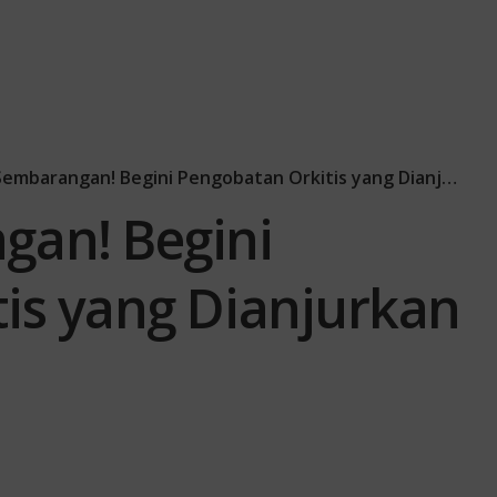
mbarangan! Begini Pengobatan Orkitis yang Dianjurkan Medis
gan! Begini
is yang Dianjurkan