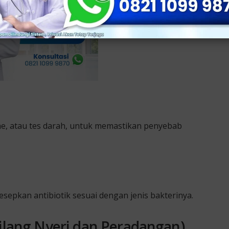
ne, atau tes darah, untuk memastikan penyebab
sepkan antibiotik sesuai dengan jenis bakterinya.
ilang Nyeri dan Peradangan)