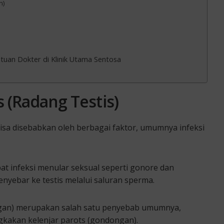
n)
uan Dokter di Klinik Utama Sentosa
 (Radang Testis)
 bisa disebabkan oleh berbagai faktor, umumnya infeksi
:
ibat infeksi menular seksual seperti gonore dan
enyebar ke testis melalui saluran sperma.
an) merupakan salah satu penyebab umumnya,
ngkakan kelenjar parots (gondongan).