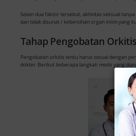
Selain dua faktor tersebut, aktivitas seksual tanp
dan tidak disunat / kebersihan organ intim yang k
Tahap Pengobatan Orkitis
Pengobatan orkitis tentu harus sesuai dengan pe
dokter. Berikut beberapa langkah medis yang dian