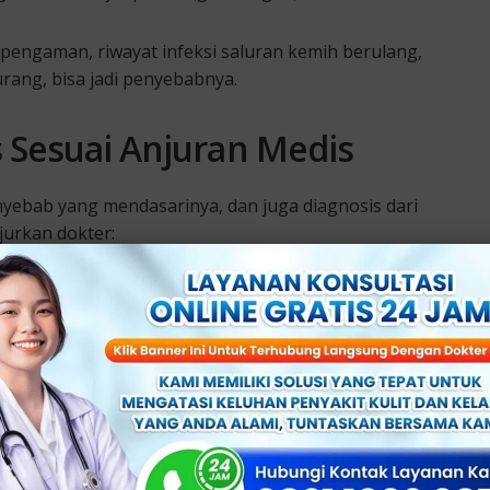
a pengaman, riwayat infeksi saluran kemih berulang,
urang, bisa jadi penyebabnya.
 Sesuai Anjuran Medis
nyebab yang mendasarinya, dan juga diagnosis dari
jurkan dokter: