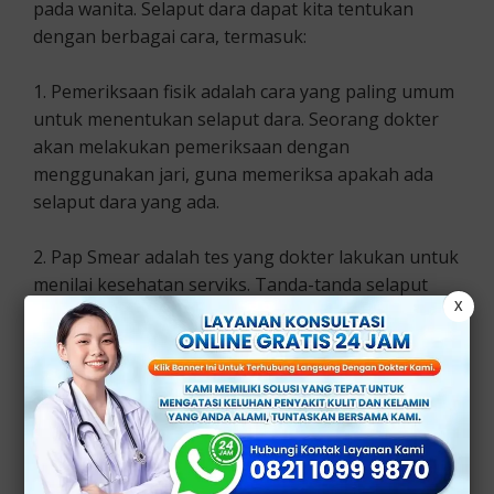
pada wanita. Selaput dara dapat kita tentukan
dengan berbagai cara, termasuk:
1. Pemeriksaan fisik adalah cara yang paling umum
untuk menentukan selaput dara. Seorang dokter
akan melakukan pemeriksaan dengan
menggunakan jari, guna memeriksa apakah ada
selaput dara yang ada.
2. Pap Smear adalah tes yang dokter lakukan untuk
menilai kesehatan serviks. Tanda-tanda selaput
X
dara dapat dokter temukan menggunakan tes ini.
3. Ultrasonografi transvaginal adalah metode yang
menggunakan gelombang suara untuk membuat
gambar tubuh. Ini juga dapat dokter gunakan
untuk menemukan selaput dara.