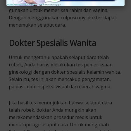
4. Colposcopy adalah prosedur yang dokter
gunakan untuk memeriksa rahim dan vagina.
Dengan menggunakan colposcopy, dokter dapat
menemukan selaput dara.
Dokter Spesialis Wanita
Untuk mengetahui apakah selaput dara telah
robek, Anda harus melakukan tes pemeriksaan
ginekologi dengan dokter spesialis kelamin wanita.
Selain itu, tes ini akan mencakup pengamatan,
palpasi, dan inspeksi visual dari daerah vagina.
Jika hasil tes menunjukkan bahwa selaput dara
telah robek, dokter Anda mungkin akan
merekomendasikan prosedur medis untuk
menutupi lagi selaput dara. Untuk mengobati