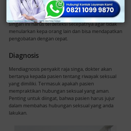
Bila kalian mengalami gejala sifilis, segera
periksakan pada klinik untuk penyakit kelamin
untuk melakuykan pemeriksaan. Penyakit raja
singan ini harus terdeteksi secepatnya agar tidak
menularkan kepa orang lain dan bisa mendapatkan
pengobatan dengan cepat.
Diagnosis
Mendiagnosis penyakit raja singa, dokter akan
bertanya kepada pasien tentang riwayak seksual
yang dimiliki. Termasuk apakah pasien
mempraktikan hubungan seksual yang aman.
Penting untuk diingat, bahwa pasien harus jujur
dalam membahas hubungan seksual yang anda
lakukan.