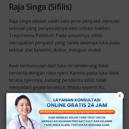
Raja Singa (Sifilis)
Raja singa
adalah salah satu jenis penyakit menular
seksual yang penyebabnya oleh infeksi bakteri
Treponema Pallidum. Pada umumnya, sifilis
merupakan penyakit yang tanda awalnya luka pada
sekitar alat kelamin, dubur, maupun mulut.
Awal kemunculan dari luka ini cenderung tidak
berserta dengan rasa nyeri. Karena pada luka tidak
terasa nyerinya, kadang penderita sifilis tidak
menyadari gejala tersebut. Walau seperti itu,
penderita penyakit ini bisa menularkan pada
X
infeksi kepada orang lain.
Kapan harus ke kedokter?