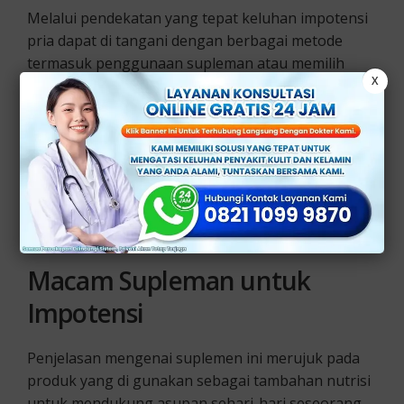
Melalui pendekatan yang tepat keluhan impotensi
pria dapat di tangani dengan berbagai metode
termasuk penggunaan supleman atau memilih
X
makanan yang mampu meningkatkan kesehatan
seksual.
Yang perlu menjadi catatan adalah bahwa setiap
orang memiliki kondisi dan kebutuhan unik bagi
tubuhnya. Sehingga penanganan impotensi harus
di sesuaikan secara individual.
Macam Supleman untuk
Impotensi
Penjelasan mengenai suplemen ini merujuk pada
produk yang di gunakan sebagai tambahan nutrisi
untuk mendukung asupan sehari-hari seseorang.