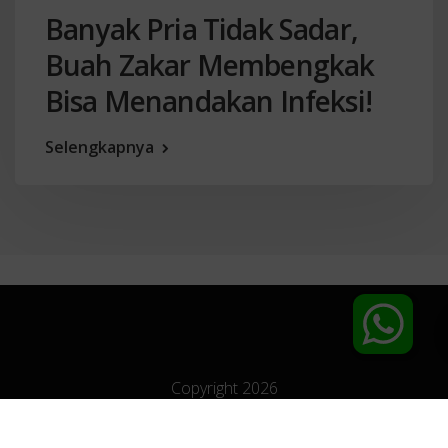
Banyak Pria Tidak Sadar,
Buah Zakar Membengkak
Bisa Menandakan Infeksi!
Selengkapnya
Copyright 2026
Klinik Utama Apollo
- Klinik Spesialis Penyakit Kelamin Jakarta | All Right