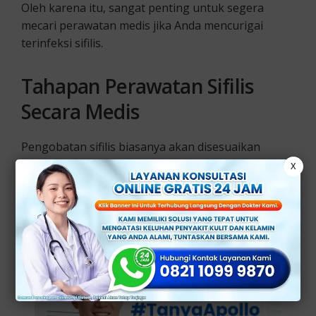
Oleh karena itu, sangat penting untuk segera
mecari perawatan medis jika Anda mencurigai
terinfeksi sifilis.
Tahapan Perawatan Sifilis
Secara Medis
Pengobatan sifilis biasanya akan disesuaikan
dengan stadium penyakit yang sedang dialami oleh
X
setiap pasien. Berikut adalah tahapan umum
perawatan sifilis, antara lain: