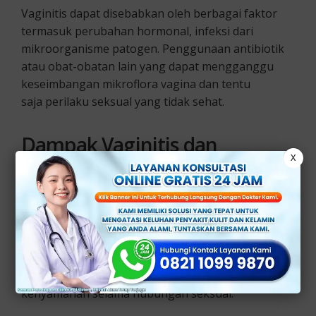
Vaginitis dapat disebabkan oleh berbagai faktor
termasuk perubahan hormonal, infeksi dari
mikroorganisme patogen. Penggunaan antibiotik
atau obat-obatan lain yang dapat mengganggu
keseimbangan mikroflora vagina dan tentu
saja perilaku seksual yang tidak sehat.
Dampak Vaginitis
dan
X
PMS
pada Kesehatan Seksual
Vaginitis dapat memiliki dampak negatif pada
kesehatan seksual, baik jangka pendek maupun
jangka panjang. Hal pertama adalah yang akan di
rasakan adalah perubahan dalam sekresi vagina
dan kelembaban, yang juga dapat mempengaruhi
kenyamanan selama hubungan seksual.