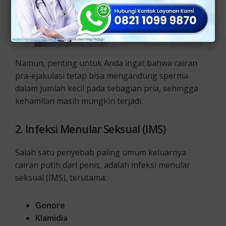
Namun, penting untuk Anda ingat bahwa cairan
pra-ejakulasi tetap bisa mengandung sperma
dalam jumlah kecil pada sebagian pria, sehingga
kehamilan masih mungkin terjadi.
2. Infeksi Menular Seksual (IMS)
Salah satu penyebab paling umum keluarnya
cairan putih dari penis, adalah infeksi menular
seksual (IMS), terutama:
Gonore
Klamidia