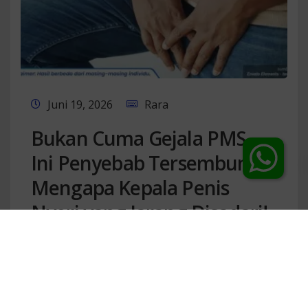
Juni 19, 2026
Rara
Chat Dokter
Bukan Cuma Gejala PMS,
Ini Penyebab Tersembunyi
Mengapa Kepala Penis
Nyeri yang Jarang Disadari!
Selengkapnya