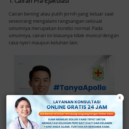
1. Cairan Pra-Ejakulasi
Cairan bening atau putih jernih yang keluar saat
seseorang mengalami rangsangan seksual
umumnya merupakan kondisi normal. Pada
umumnya, cairan ini biasanya tidak muncul dengan
rasa nyeri maupun keluhan lain.
X