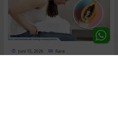
Chat Dokter
Juni 15, 2026
Rara
Jangan Salah Kira!
Keputihan Akibat Servisitis
Memiliki Ciri Khas Ini
Selengkapnya