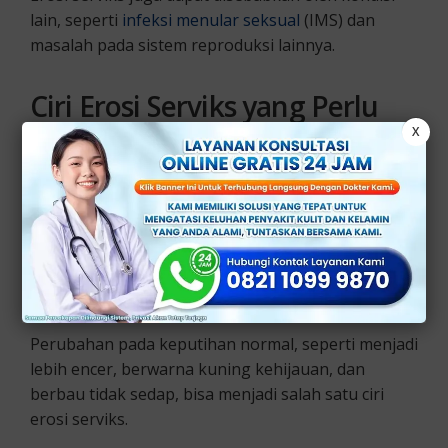
lain, seperti
infeksi menular seksual
(IMS) dan
masalah pada sistem reproduksi lainnya.
Ciri Erosi Serviks yang Perlu
X
Diwaspadai
Meskipun erosi serviks seringkali tidak
menunjukkan gejala yang jelas, beberapa wanita
mungkin akan mengalami gejala, seperti:
1. Keputihan Abnormal
Perubahan pada keputihan normal, seperti menjadi
lebih encer, berwarna kuning kehijauan, dan
berbau tidak sedap, bisa menjadi salah satu ciri
erosi serviks.