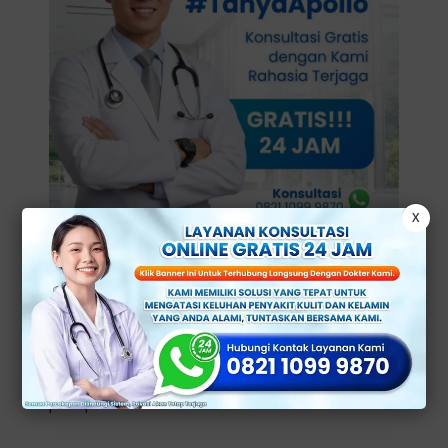
X
2. Infeksi Bakteri
Balanitis seringkali di picu oleh infeksi bakteri
seperti
streptococcus
dan
staphilococcus
yang
dapat mengakibatkan peradangan pada kulup
kepala penis.