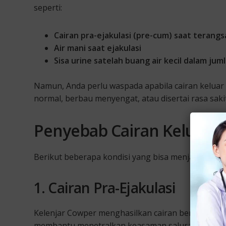
seperti:
Cairan pra-ejakulasi (pre-cum) saat terang
Air mani saat ejakulasi
Sisa urine satelah buang air kecil dalam jum
Namun, Anda perlu waspada apabila cairan keluar 
normal, berbau menyengat, atau disertai rasa sakit
Penyebab Cairan Keluar da
Berikut beberapa kondisi yang bisa menjadi penyeb
1. Cairan Pra-Ejakulasi
Kelenjar Cowper menghasilkan cairan bening sebel
membantu menetralkan keasaman saluran kemih. Bi