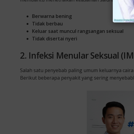
Berwarna bening
Tidak berbau
Keluar saat muncul rangsangan seksual
Tidak disertai nyeri
2. Infeksi Menular Seksual (IM
Salah satu penyebab paling umum keluarnya cairan
Berikut beberapa penyakit yang sering menyebabkan