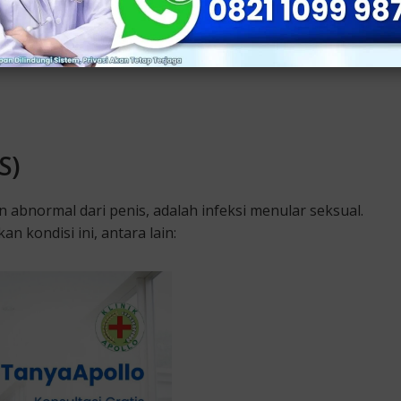
S)
 abnormal dari penis, adalah infeksi menular seksual.
 kondisi ini, antara lain: