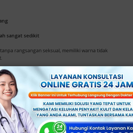
sang
lah sangat sedikit
tanpa rangsangan seksual, memiliki warna tidak
.
ri Penis
ab penis keluar cairan, antara lain:
um ejakulasi. Cairan ini berfungsi melumasi uretra dan
asanya, cairan ini: