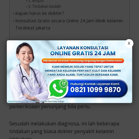
2. Biopsi
3. Tindakan bedah
Kapan harus ke dokter?
Konsultasi Gratis secara Online 24 Jam Klinik Kelamin
Terdekat Jakarta
X
Diagnosa dan Tindakan
Dokter Penyakit Kelamin
Lakukan
Diagnosa tersebut bisa meliputi wawancara terkait
riwayat keluhan, pemeriksaan fisik, dan
pemeriksaan penunjang bila perlu.
Sesudah melakukan diagnosa, ini lah beberapa
tindakan yang biasa dokter penyakit kelamin
lakkukan: