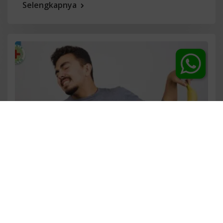
Selengkapnya
Juli 19, 2026
Rara
Gejala Penis Keluar Nanah: