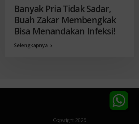
Banyak Pria Tidak Sadar,
Buah Zakar Membengkak
Bisa Menandakan Infeksi!
Selengkapnya
Copyright 2026
Klinik Utama Apollo
- Klinik Spesialis Penyakit Kelamin Jakarta | All Right