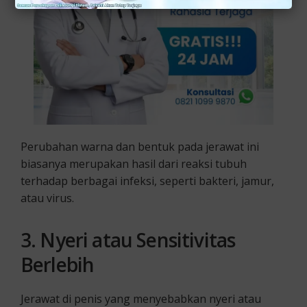
Perubahan warna dan bentuk pada jerawat ini
biasanya merupakan hasil dari reaksi tubuh
terhadap berbagai infeksi, seperti bakteri, jamur,
atau virus.
3. Nyeri atau Sensitivitas
Berlebih
Jerawat di penis yang menyebabkan nyeri atau