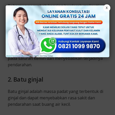
Beberapa penyebab kencing berdarah meliputi,
X
antara lain:
1.
Infeksi saluran kemih
Infeksi saluran kemih adalah salah satu penyebab
paling umum dari kencing berdarah. Sehingga
masalah tersebut dapat menyebabkan peradangan
pada saluran kemih dan menyebabkan terjadinya
pendarahan.
2.
Batu ginjal
Batu ginjal adalah massa padat yang terbentuk di
ginjal dan dapat menyebabkan rasa sakit dan
pendarahan saat buang air kecil.