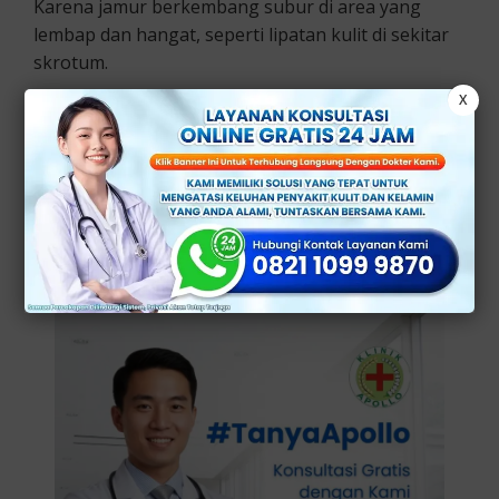
Karena jamur berkembang subur di area yang
lembap dan hangat, seperti lipatan kulit di sekitar
skrotum.
X
3. Infeksi Bakteri
Infeksi bakteri, seperti folikel rambut yang
terinfeksi atau infeksi kulit tertentu juga bisa
menyebabkan sensasi gatal pada kulit kantong
buah zakar pria.