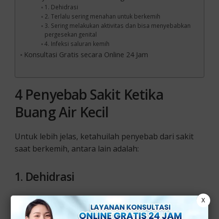
1. Dehidrasi
2. Terlalu sering menahan untuk berkemih
3. Sering melakukan aktivitas dan bisa menyebabkan
pergesekan genital
4. Infeksi saluran kemih
Konsultasi Gratis secara Online 24 Jam
4 Penyebab Sakit Ketika
Buang Air Kecil
Untuk lebih jelas, ketahuilah penyebab dari sakit
saat berkemih, antara lain adalah:
1.
Dehidrasi
Dehidrasi atau kurangnya asupan air minum bisa
X
menyebabkan sakit pada saat berkemih. Tanda-