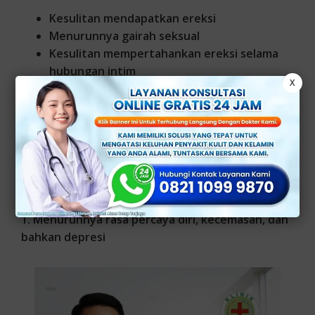
Kesulitan mendapatkan ereksi
Menurunnya gairah seksual
Kesulitan mempertahankan ereksi selama
hubungan intim
X
Dampak Impotensi pada Pria
Impotensi tidak hanya berdampak pada kehidupan
seksual, tetapi juga bisa berpengaruh pada
berbagai aspek kehidupan pria, seperti:
1. Menurunnya rasa percaya diri, kecemasan, dan
bahkan depresi