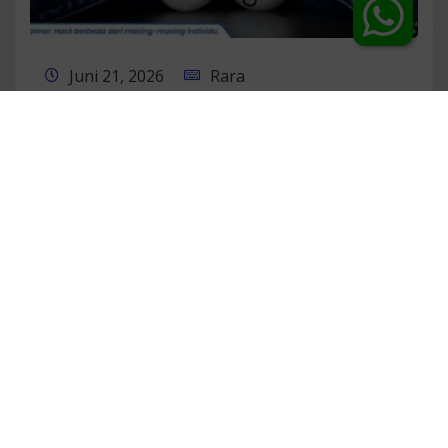
Juni 21, 2026
Rara
Banyak Pria Tidak Sadar,
Buah Zakar Membengkak
Bisa Menandakan Infeksi!
Selengkapnya