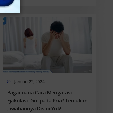
Januari 22, 2024
Bagaimana Cara Mengatasi
Ejakulasi Dini pada Pria? Temukan
Jawabannya Disini Yuk!