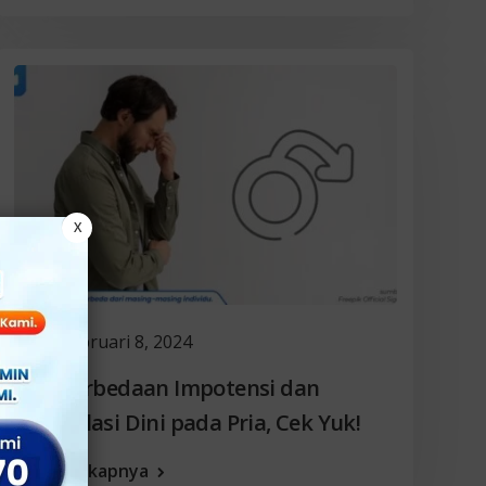
X
Februari 8, 2024
Ini Perbedaan Impotensi dan
Ejakulasi Dini pada Pria, Cek Yuk!
Selengkapnya