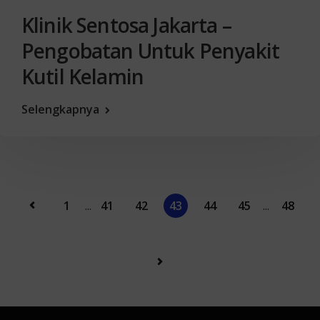
Klinik Sentosa Jakarta –
Pengobatan Untuk Penyakit
Kutil Kelamin
Selengkapnya
1
...
41
42
43
44
45
...
48